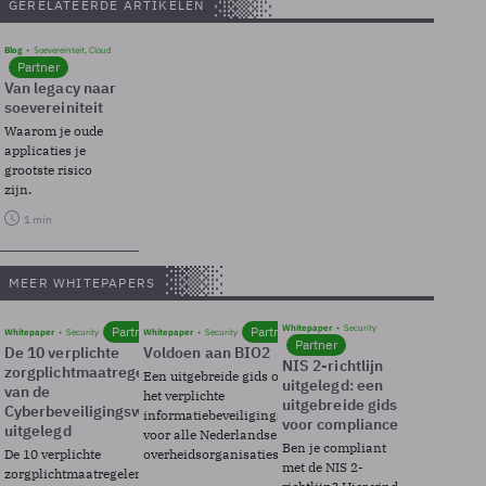
GERELATEERDE ARTIKELEN
Blog
Soevereinteit, Cloud
Partner
Van legacy naar
soevereiniteit
Waarom je oude
applicaties je
grootste risico
zijn.
1 min
MEER WHITEPAPERS
Whitepaper
Security
Partner
Partner
Whitepaper
Security
Whitepaper
Security
Partner
De 10 verplichte
Voldoen aan BIO2
NIS 2-richtlijn
zorgplichtmaatregelen
Een uitgebreide gids over BIO2,
uitgelegd: een
van de
het verplichte
uitgebreide gids
Cyberbeveiligingswet
informatiebeveiligingsframework
voor compliance
uitgelegd
voor alle Nederlandse
Ben je compliant
De 10 verplichte
overheidsorganisaties.
met de NIS 2-
zorgplichtmaatregelen