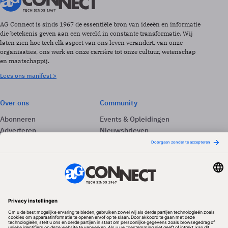
AG Connect is sinds 1967 de essentiële bron van ideeën en informatie
die betekenis geven aan een wereld in constante transformatie. Wij
laten zien hoe tech elk aspect van ons leven verandert, van onze
organisaties, ons werk en onze carrière tot onze cultuur, wetenschap
en maatschappij.
Lees ons manifest >
Over ons
Community
Abonneren
Events & Opleidingen
Adverteren
Nieuwsbrieven
Contact
Vacatures
Colofon
Whitepapers
Onze app
Privacyinstellingen
Volg ons