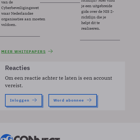
richtlijn? Hier vind
van de
je een uitgebreide
Cyberbeveiligingswet
gids over de NIS 2-
waar Nederlandse
richtlijn die je
organisaties aan moeten
helpt dit te
voldoen.
realiseren.
MEER WHITEPAPERS
Reacties
Om een reactie achter te laten is een account
vereist.
Inloggen
Word abonnee