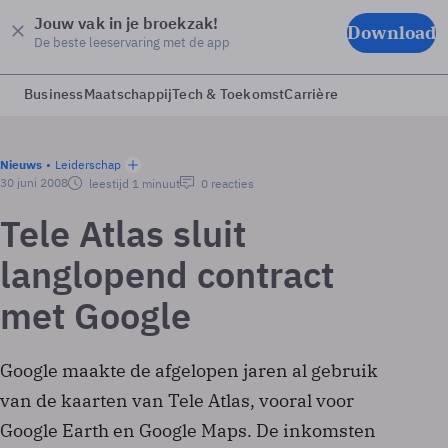
Jouw vak in je broekzak!
Download
De beste leeservaring met de app
Business
Maatschappij
Tech & Toekomst
Carrière
Nieuws
Leiderschap
30 juni 2008
leestijd 1 minuut
0 reacties
Tele Atlas sluit
langlopend contract
met Google
Google maakte de afgelopen jaren al gebruik
van de kaarten van Tele Atlas, vooral voor
Google Earth en Google Maps. De inkomsten