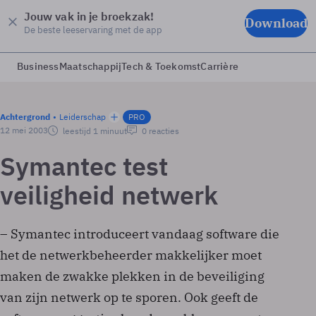
Jouw vak in je broekzak!
Download
De beste leeservaring met de app
Business
Maatschappij
Tech & Toekomst
Carrière
Achtergrond
Leiderschap
PRO
12 mei 2003
leestijd 1 minuut
0 reacties
Symantec test
veiligheid netwerk
– Symantec introduceert vandaag software die
het de netwerkbeheerder makkelijker moet
maken de zwakke plekken in de beveiliging
van zijn netwerk op te sporen. Ook geeft de