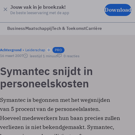
Jouw vak in je broekzak!
Download
De beste leeservaring met de app
Business
Maatschappij
Tech & Toekomst
Carrière
Achtergrond
Leiderschap
PRO
16 maart 2007
leestijd 1 minuut
0 reacties
Symantec snijdt in
personeelskosten
Symantec is begonnen met het wegsnijden
van 5 procent van de personeelslasten.
Hoeveel medewerkers hun baan precies zullen
verliezen is niet bekendgemaakt. Symantec,