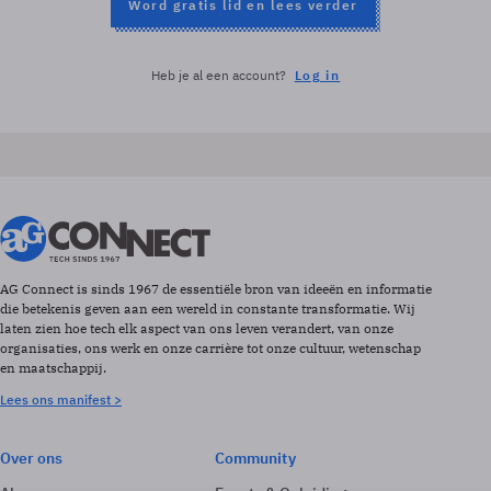
Word gratis lid en lees verder
Heb je al een account?
Log in
AG Connect is sinds 1967 de essentiële bron van ideeën en informatie
die betekenis geven aan een wereld in constante transformatie. Wij
laten zien hoe tech elk aspect van ons leven verandert, van onze
organisaties, ons werk en onze carrière tot onze cultuur, wetenschap
en maatschappij.
Lees ons manifest >
Over ons
Community