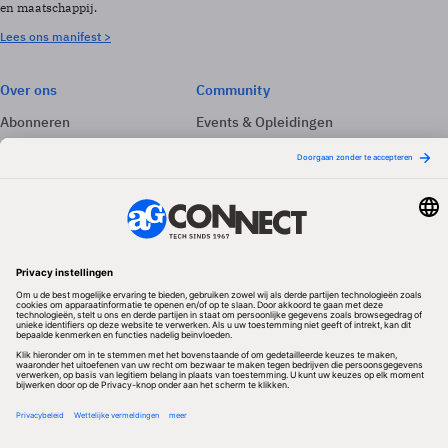
en maatschappij.
Lees ons manifest >
Over ons
Community
Abonneren
Events & Opleidingen
Adverteren
Nieuwsbrieven
Contact
Vacatures
Colofon
Whitepapers
Onze app
Privacyinstellingen
Volg ons
Redactionele partner