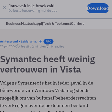
Jouw vak in je broekzak!
Download
De beste leeservaring met de app
Business
Maatschappij
Tech & Toekomst
Carrière
Achtergrond
Leiderschap
PRO
25 juli 2006
leestijd 2 minuten
0 reacties
Symantec heeft weinig
vertrouwen in Vista
Volgens Symantec is het in ieder geval in de
bèta-versie van Windows Vista nog steeds
mogelijk om van buitenaf beheerdersrechten
te verkrijgen over de pc door een bestand