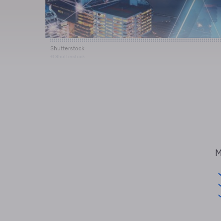
Shutterstock
© Shutterstock
M