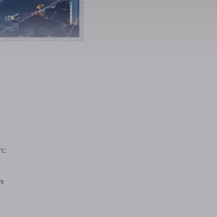
n:
rs