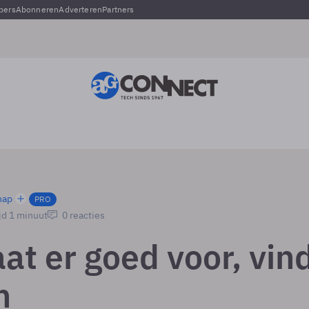
pers
Abonneren
Adverteren
Partners
hap
PRO
jd 1 minuut
0 reacties
at er goed voor, vin
n