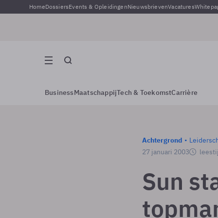
Home
Dossiers
Events & Opleidingen
Nieuwsbrieven
Vacatures
Whitepa
Business
Maatschappij
Tech & Toekomst
Carrière
Achtergrond
Leidersc
27 januari 2003
leesti
Sun sta
topma