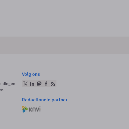
Volg ons
eidingen
en
Redactionele partner