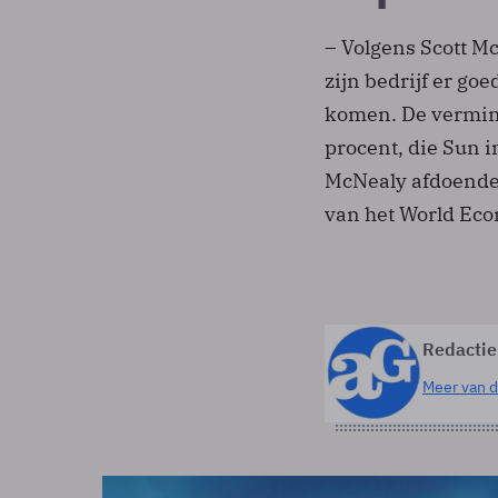
– Volgens Scott M
zijn bedrijf er go
komen. De vermin
procent, die Sun i
McNealy afdoende.
van het World Ec
Redactie
Meer van d