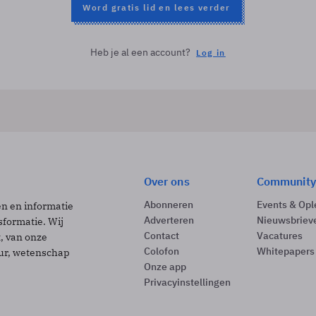
Word gratis lid en lees verder
Heb je al een account?
Log in
Over ons
Community
Abonneren
Events & Opl
ën en informatie
Adverteren
Nieuwsbriev
sformatie. Wij
Contact
Vacatures
t, van onze
Colofon
Whitepapers
uur, wetenschap
Onze app
Privacyinstellingen