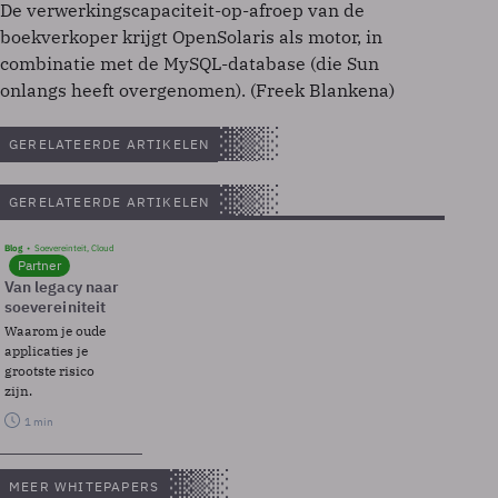
De verwerkingscapaciteit-op-afroep van de
boekverkoper krijgt OpenSolaris als motor, in
combinatie met de MySQL-database (die Sun
onlangs heeft overgenomen). (Freek Blankena)
GERELATEERDE ARTIKELEN
GERELATEERDE ARTIKELEN
Blog
Soevereinteit, Cloud
Partner
Van legacy naar
soevereiniteit
Waarom je oude
applicaties je
grootste risico
zijn.
1 min
MEER WHITEPAPERS