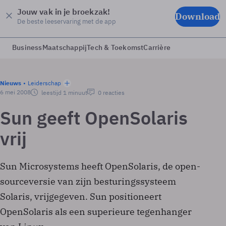
Jouw vak in je broekzak!
Download
De beste leeservaring met de app
Business
Maatschappij
Tech & Toekomst
Carrière
Nieuws
Leiderschap
6 mei 2008
leestijd 1 minuut
0 reacties
Sun geeft OpenSolaris
vrij
Sun Microsystems heeft OpenSolaris, de open-
sourceversie van zijn besturingssysteem
Solaris, vrijgegeven. Sun positioneert
OpenSolaris als een superieure tegenhanger