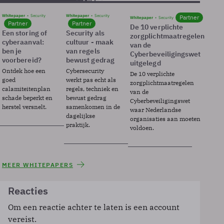
Whitepaper
Security
Whitepaper
Security
Partner
Whitepaper
Security
Partner
Partner
De 10 verplichte
Een storing of
Security als
zorgplichtmaatregelen
cyberaanval:
cultuur - maak
van de
ben je
van regels
Cyberbeveiligingswet
voorbereid?
bewust gedrag
uitgelegd
Ontdek hoe een
Cybersecurity
De 10 verplichte
goed
werkt pas echt als
zorgplichtmaatregelen
calamiteitenplan
regels, techniek en
van de
schade beperkt en
bewust gedrag
Cyberbeveiligingswet
herstel versnelt.
samenkomen in de
waar Nederlandse
dagelijkse
organisaties aan moeten
praktijk.
voldoen.
MEER WHITEPAPERS
Reacties
Om een reactie achter te laten is een account
vereist.