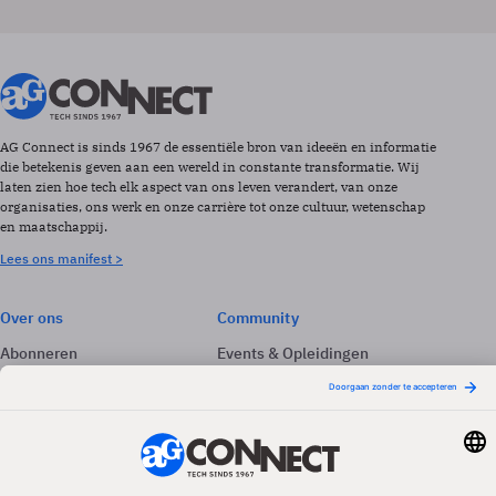
AG Connect is sinds 1967 de essentiële bron van ideeën en informatie
die betekenis geven aan een wereld in constante transformatie. Wij
laten zien hoe tech elk aspect van ons leven verandert, van onze
organisaties, ons werk en onze carrière tot onze cultuur, wetenschap
en maatschappij.
Lees ons manifest >
Over ons
Community
Abonneren
Events & Opleidingen
Adverteren
Nieuwsbrieven
Contact
Vacatures
Colofon
Whitepapers
Onze app
Privacyinstellingen