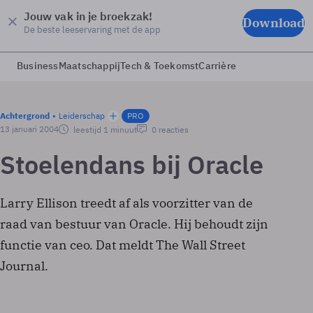
Jouw vak in je broekzak!
Download
De beste leeservaring met de app
Business
Maatschappij
Tech & Toekomst
Carrière
Achtergrond
Leiderschap
PRO
13 januari 2004
leestijd 1 minuut
0 reacties
Stoelendans bij Oracle
Larry Ellison treedt af als voorzitter van de
raad van bestuur van Oracle. Hij behoudt zijn
functie van ceo. Dat meldt The Wall Street
Journal.