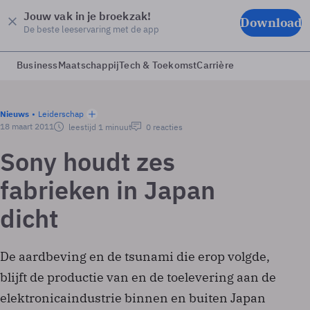
Jouw vak in je broekzak!
Download
De beste leeservaring met de app
Business
Maatschappij
Tech & Toekomst
Carrière
Nieuws
Leiderschap
18 maart 2011
leestijd 1 minuut
0 reacties
Sony houdt zes
fabrieken in Japan
dicht
De aardbeving en de tsunami die erop volgde,
blijft de productie van en de toelevering aan de
elektronicaindustrie binnen en buiten Japan