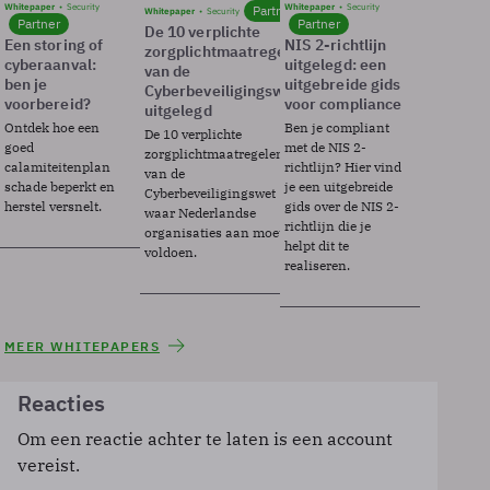
Whitepaper
Security
Whitepaper
Security
Partner
Whitepaper
Security
Partner
Partner
De 10 verplichte
Een storing of
NIS 2-richtlijn
zorgplichtmaatregelen
cyberaanval:
uitgelegd: een
van de
ben je
uitgebreide gids
Cyberbeveiligingswet
voorbereid?
voor compliance
uitgelegd
Ontdek hoe een
Ben je compliant
De 10 verplichte
goed
met de NIS 2-
zorgplichtmaatregelen
calamiteitenplan
richtlijn? Hier vind
van de
schade beperkt en
je een uitgebreide
Cyberbeveiligingswet
herstel versnelt.
gids over de NIS 2-
waar Nederlandse
richtlijn die je
organisaties aan moeten
helpt dit te
voldoen.
realiseren.
MEER WHITEPAPERS
Reacties
Om een reactie achter te laten is een account
vereist.