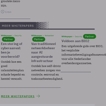
grootste risico
zijn.
1 min
MEER WHITEPAPERS
Whitepaper
Security
Whitepaper
Netwerken
Partner
Whitepaper
Security
Partner
Partner
Voldoen aan BIO2
Een storing of
Van traditioneel
Een uitgebreide gids over BIO2,
cyberaanval:
netwerkbeheer
het verplichte
ben je
naar AI
informatiebeveiligingsframewor
voorbereid?
aangestuurde
voor alle Nederlandse
infrastructuur
Ontdek hoe een
overheidsorganisaties.
goed
Ontdek hoe self-driving
calamiteitenplan
netwerken zorgen voor
schade beperkt en
controle, eenvoud en
herstel versnelt.
toekomstbestendigheid.
MEER WHITEPAPERS