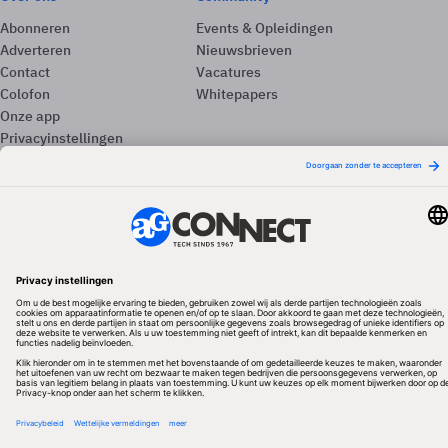
Abonneren
Events & Opleidingen
Adverteren
Nieuwsbrieven
Contact
Vacatures
Colofon
Whitepapers
Onze app
Privacyinstellingen
Volg ons
Redactionele partner
Algemene Voorwaarden & Copyrights
Privacy & Cookies