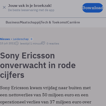
Jouw vak in je broekzak!
Download
De beste leeservaring met de app
Business
Maatschappij
Tech & Toekomst
Carrière
Nieuws
Leiderschap
15 juli 2011
leestijd 1 minuut
0 reacties
Sony Ericsson
onverwacht in rode
cijfers
Sony Ericsson kwam vrijdag naar buiten met
een nettoverlies van 50 miljoen euro en een
operationeel verlies van 37 miljoen euro over