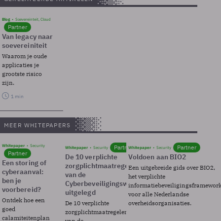
Blog
Soevereinteit, Cloud
Partner
Van legacy naar
soevereiniteit
Waarom je oude
applicaties je
grootste risico
zijn.
1 min
MEER WHITEPAPERS
Whitepaper
Security
Partner
Partner
Whitepaper
Security
Whitepaper
Security
Partner
De 10 verplichte
Voldoen aan BIO2
Een storing of
zorgplichtmaatregelen
Een uitgebreide gids over BIO2,
cyberaanval:
van de
het verplichte
ben je
Cyberbeveiligingswet
informatiebeveiligingsframewor
voorbereid?
uitgelegd
voor alle Nederlandse
Ontdek hoe een
De 10 verplichte
overheidsorganisaties.
goed
zorgplichtmaatregelen
calamiteitenplan
van de