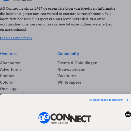
AG Connect is sinds 1967 de essentiële bron van ideeën en informatie
die betekenis geven aan een wereld in constante transformatie. Wij
laten zien hoe tech elk aspect van ons leven verandert, van onze
organisaties, ons werk en onze carrière tot onze cultuur, wetenschap
en maatschappij.
Lees ons manifest >
Over ons
Community
Abonneren
Events & Opleidingen
Adverteren
Nieuwsbrieven
Contact
Vacatures
Colofon
Whitepapers
Onze app
Privacyinstellingen
Volg ons