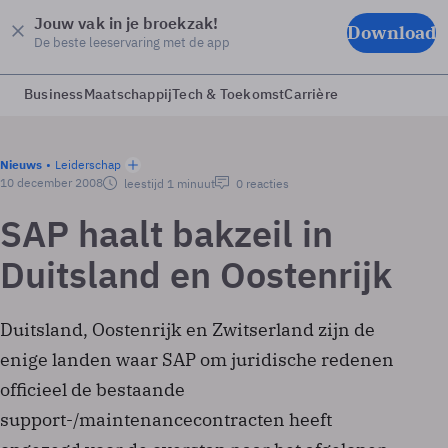
Jouw vak in je broekzak!
Download
De beste leeservaring met de app
Business
Maatschappij
Tech & Toekomst
Carrière
Nieuws
Leiderschap
10 december 2008
leestijd 1 minuut
0 reacties
SAP haalt bakzeil in
Duitsland en Oostenrijk
Duitsland, Oostenrijk en Zwitserland zijn de
enige landen waar SAP om juridische redenen
officieel de bestaande
support-/maintenancecontracten heeft