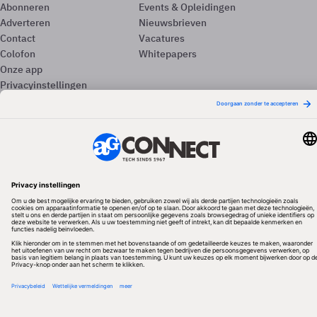
Abonneren
Events & Opleidingen
Adverteren
Nieuwsbrieven
Contact
Vacatures
Colofon
Whitepapers
Onze app
Privacyinstellingen
Volg ons
Redactionele partner
Algemene Voorwaarden & Copyrights
Privacy & Cookies