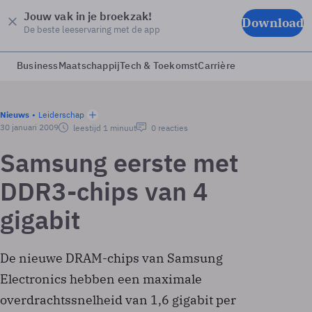
Jouw vak in je broekzak!
Download
De beste leeservaring met de app
Business
Maatschappij
Tech & Toekomst
Carrière
Nieuws
Leiderschap
30 januari 2009
leestijd 1 minuut
0 reacties
Samsung eerste met
DDR3-chips van 4
gigabit
De nieuwe DRAM-chips van Samsung
Electronics hebben een maximale
overdrachtssnelheid van 1,6 gigabit per