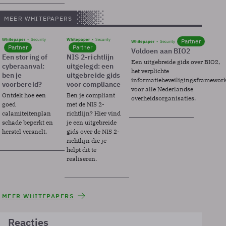
MEER WHITEPAPERS
Whitepaper
Security
Whitepaper
Security
Partner
Whitepaper
Security
Partner
Partner
Voldoen aan BIO2
Een storing of
NIS 2-richtlijn
Een uitgebreide gids over BIO2,
cyberaanval:
uitgelegd: een
het verplichte
ben je
uitgebreide gids
informatiebeveiligingsframewor
voorbereid?
voor compliance
voor alle Nederlandse
Ontdek hoe een
Ben je compliant
overheidsorganisaties.
goed
met de NIS 2-
calamiteitenplan
richtlijn? Hier vind
schade beperkt en
je een uitgebreide
herstel versnelt.
gids over de NIS 2-
richtlijn die je
helpt dit te
realiseren.
MEER WHITEPAPERS
Reacties