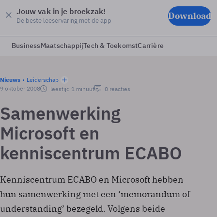
Jouw vak in je broekzak!
Download
De beste leeservaring met de app
Business
Maatschappij
Tech & Toekomst
Carrière
Nieuws
Leiderschap
9 oktober 2008
leestijd 1 minuut
0 reacties
Samenwerking
Microsoft en
kenniscentrum ECABO
Kenniscentrum ECABO en Microsoft hebben
hun samenwerking met een ‘memorandum of
understanding’ bezegeld. Volgens beide