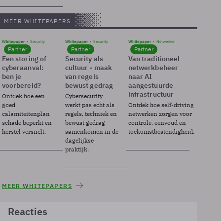
MEER WHITEPAPERS
Whitepaper
Security
Whitepaper
Security
Whitepaper
Netwerken
Partner
Partner
Partner
Een storing of
Security als
Van traditioneel
cyberaanval:
cultuur - maak
netwerkbeheer
ben je
van regels
naar AI
voorbereid?
bewust gedrag
aangestuurde
infrastructuur
Ontdek hoe een
Cybersecurity
goed
werkt pas echt als
Ontdek hoe self-driving
calamiteitenplan
regels, techniek en
netwerken zorgen voor
schade beperkt en
bewust gedrag
controle, eenvoud en
herstel versnelt.
samenkomen in de
toekomstbestendigheid.
dagelijkse
praktijk.
MEER WHITEPAPERS
Reacties