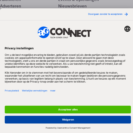
Adverteren
Nieuwsbrieven
Contact
Vacatures
Colofon
Whitepapers
Onze app
Privacyinstellingen
Volg ons
Redactionele partner
Algemene Voorwaarden & Copyrights
Privacy & Cookies