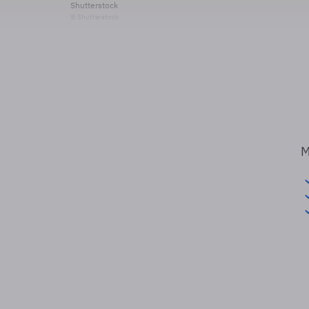
Shutterstock
© Shutterstock
M