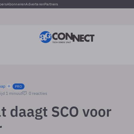
pers
Abonneren
Adverteren
Partners
hap
PRO
ijd 1 minuut
0 reacties
t daagt SCO voor
r