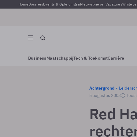
Home
Dossiers
Events & Opleidingen
Nieuwsbrieven
Vacatures
Whitepa
Business
Maatschappij
Tech & Toekomst
Carrière
Achtergrond
Leidersc
5 augustus 2003
leest
Red Ha
rechte