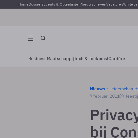
Home
Dossiers
Events & Opleidingen
Nieuwsbrieven
Vacatures
Whitepa
Business
Maatschappij
Tech & Toekomst
Carrière
Nieuws
Leiderschap
7 februari 2011
leesti
Privac
bij Co