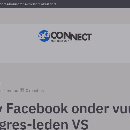
pers
Abonneren
Adverteren
Partners
jd 1 minuut
0 reacties
y Facebook onder vu
ngres-leden VS