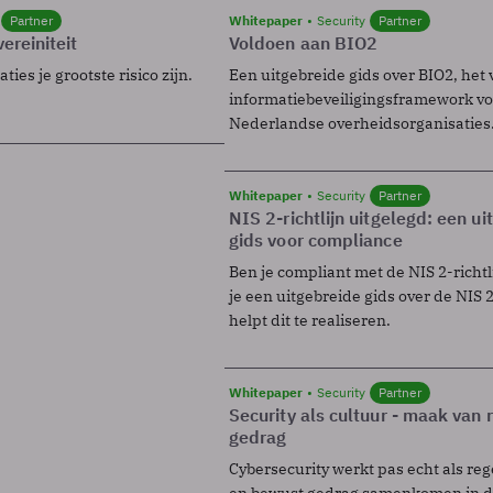
Partner
Whitepaper
Security
Partner
ereiniteit
Voldoen aan BIO2
ies je grootste risico zijn.
Een uitgebreide gids over BIO2, het 
informatiebeveiligingsframework voo
Nederlandse overheidsorganisaties
Whitepaper
Security
Partner
NIS 2-richtlijn uitgelegd: een u
gids voor compliance
Ben je compliant met de NIS 2-richtl
je een uitgebreide gids over de NIS 2-
helpt dit te realiseren.
Whitepaper
Security
Partner
Security als cultuur - maak van
gedrag
Cybersecurity werkt pas echt als reg
en bewust gedrag samenkomen in de