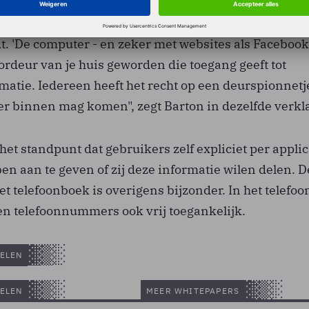
en
verklaring
dat Facebook de plicht heeft persoonlijk
chermen en ervoor te zorgen dat Facebook niet het
. 'De computer - en zeker met websites als Facebook 
ordeur van je huis geworden die toegang geeft tot
matie. Iedereen heeft het recht op een deurspionnetj
 er binnen mag komen", zegt Barton in dezelfde verkl
het standpunt dat gebruikers zelf expliciet per applic
n aan te geven of zij deze informatie wilen delen. D
et telefoonboek is overigens bijzonder. In het telefo
en telefoonnummers ook vrij toegankelijk.
ELEN
ELEN
MEER WHITEPAPERS