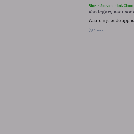
Blog
Soevereinteit, Cloud
Van legacy naar soev
Waarom je oude applicat
1 min