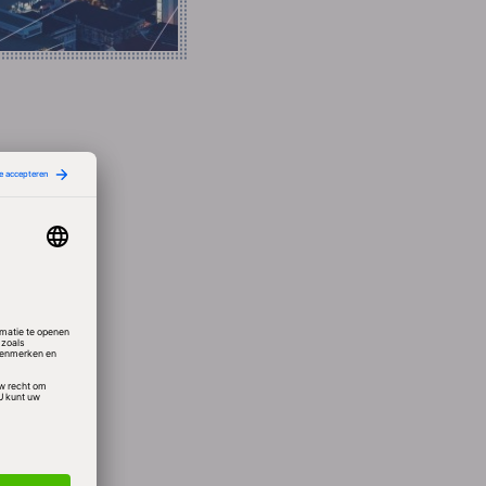
 de
van de
en
ldering