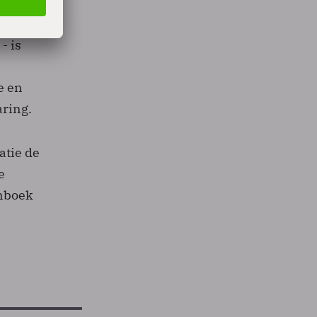
e
- is
e en
aring.
atie de
e
onboek