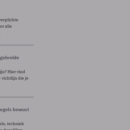
verplichte
r alle
.
itgebreide
ijn? Hier vind
richtlijn die je
 regels bewust
els, techniek
 dagelijkse