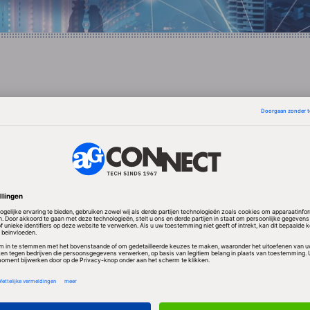
acebook-gebruikers waren aanleiding voor Facebook
 deactiveren. Het bedrijf werkt aan een nieuwe versie 
Markey en republikein Joe Barton, leden van het
es, stuurden Mark Zuckerberg, oprichter en algeme
cebook, afgelopen woensdag
een brief
waarin zij ophe
plannen binnen een limiet van 15 werkdagen.
cht op een deurspionnetje