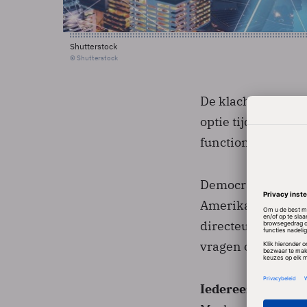
Shutterstock
© Shutterstock
De klachten van F
optie tijdelijk te
functionaliteit.
Democraat Edward 
Amerikaans Congr
directeur van Fa
vragen over deze 
Iedereen heeft re