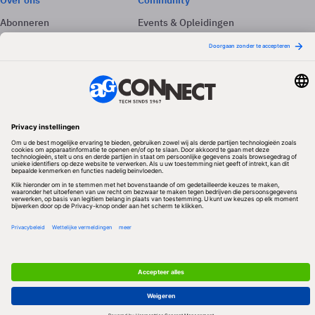
Over ons
Community
Abonneren
Events & Opleidingen
Adverteren
Nieuwsbrieven
Contact
Vacatures
Colofon
Whitepapers
Onze app
Privacyinstellingen
Volg ons
Redactionele partner
Algemene Voorwaarden & Copyrights
Privacy & Cookies