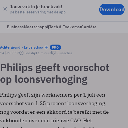
Jouw vak in je broekzak!
Download
De beste leeservaring met de app
Business
Maatschappij
Tech & Toekomst
Carrière
Achtergrond
Leiderschap
PRO
13 juni 2003
leestijd 1 minuut
0 reacties
Philips geeft voorschot
op loonsverhoging
Philips geeft zijn werknemers per 1 juli een
voorschot van 1,25 procent loonsverhoging,
nog voordat er een akkoord is bereikt met de
vakbonden over een nieuwe CAO. Het