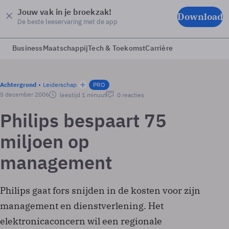
Jouw vak in je broekzak!
Download
De beste leeservaring met de app
Business
Maatschappij
Tech & Toekomst
Carrière
Achtergrond
Leiderschap
PRO
5 december 2006
leestijd 1 minuut
0 reacties
Philips bespaart 75
miljoen op
management
Philips gaat fors snijden in de kosten voor zijn
management en dienstverlening. Het
elektronicaconcern wil een regionale