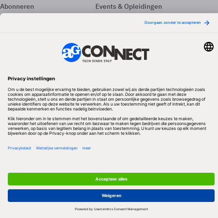
Abonneren
Events & Opleidingen
Adverteren
Nieuwsbrieven
Contact
Vacatures
Colofon
Whitepapers
Onze app
Privacyinstellingen
Volg ons
Redactionele partner
Algemene Voorwaarden & Copyrights
Privacy & Cookies