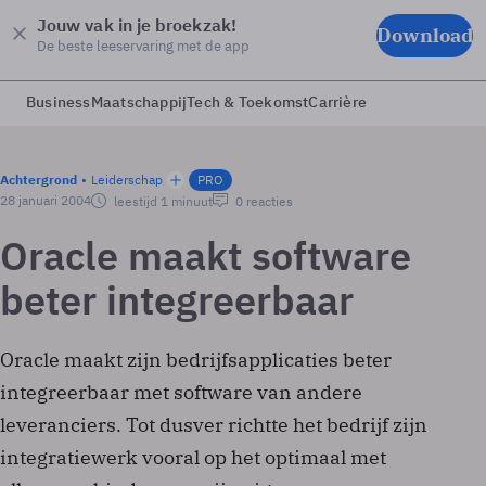
Jouw vak in je broekzak!
Download
De beste leeservaring met de app
Business
Maatschappij
Tech & Toekomst
Carrière
Achtergrond
Leiderschap
PRO
28 januari 2004
leestijd 1 minuut
0 reacties
Oracle maakt software
beter integreerbaar
Oracle maakt zijn bedrijfsapplicaties beter
integreerbaar met software van andere
leveranciers. Tot dusver richtte het bedrijf zijn
integratiewerk vooral op het optimaal met