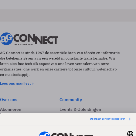
AG Connect is sinds 1967 de essentiële bron van ideeën en informatie
die betekenis geven aan een wereld in constante transformatie. Wij
laten zien hoe tech elk aspect van ons leven verandert, van onze
organisaties, ons werk en onze carrière tot onze cultuur, wetenschap
en maatschappij.
Lees ons manifest >
Over ons
Community
Abonneren
Events & Opleidingen
Adverteren
Nieuwsbrieven
Contact
Vacatures
Colofon
Whitepapers