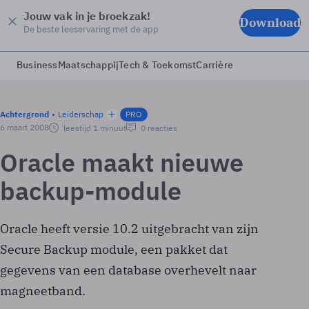
Jouw vak in je broekzak!
Download
De beste leeservaring met de app
Business
Maatschappij
Tech & Toekomst
Carrière
Achtergrond
Leiderschap
PRO
6 maart 2008
leestijd 1 minuut
0 reacties
Oracle maakt nieuwe
backup-module
Oracle heeft versie 10.2 uitgebracht van zijn
Secure Backup module, een pakket dat
gegevens van een database overhevelt naar
magneetband.