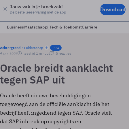
Jouw vak in je broekzak!
Download
De beste leeservaring met de app
Business
Maatschappij
Tech & Toekomst
Carrière
Achtergrond
Leiderschap
PRO
4 juni 2007
leestijd 1 minuut
0 reacties
Oracle breidt aanklacht
tegen SAP uit
Oracle heeft nieuwe beschuldigingen
toegevoegd aan de officiële aanklacht die het
bedrijf heeft ingediend tegen SAP. Oracle stelt
dat SAP inbreuk op copyrights en