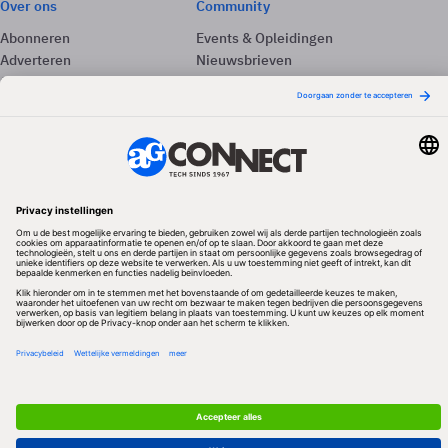
Over ons
Community
Abonneren
Events & Opleidingen
Adverteren
Nieuwsbrieven
Contact
Vacatures
Colofon
Whitepapers
Onze app
Privacyinstellingen
Volg ons
Redactionele partner
Algemene Voorwaarden & Copyrights
Privacy & Cookies