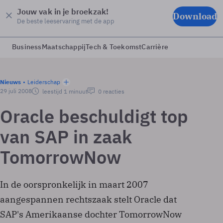
Jouw vak in je broekzak!
Download
De beste leeservaring met de app
Business
Maatschappij
Tech & Toekomst
Carrière
Nieuws
Leiderschap
29 juli 2008
leestijd 1 minuut
0 reacties
Oracle beschuldigt top
van SAP in zaak
TomorrowNow
In de oorspronkelijk in maart 2007
aangespannen rechtszaak stelt Oracle dat
SAP's Amerikaanse dochter TomorrowNow