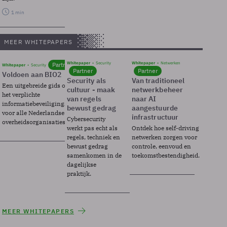
1 min
MEER WHITEPAPERS
Whitepaper
Security
Whitepaper
Netwerken
Partner
Whitepaper
Security
Partner
Partner
Voldoen aan BIO2
Security als
Van traditioneel
Een uitgebreide gids over BIO2,
cultuur - maak
netwerkbeheer
het verplichte
van regels
naar AI
informatiebeveiligingsframework
bewust gedrag
aangestuurde
voor alle Nederlandse
infrastructuur
Cybersecurity
overheidsorganisaties.
werkt pas echt als
Ontdek hoe self-driving
regels, techniek en
netwerken zorgen voor
bewust gedrag
controle, eenvoud en
samenkomen in de
toekomstbestendigheid.
dagelijkse
praktijk.
MEER WHITEPAPERS