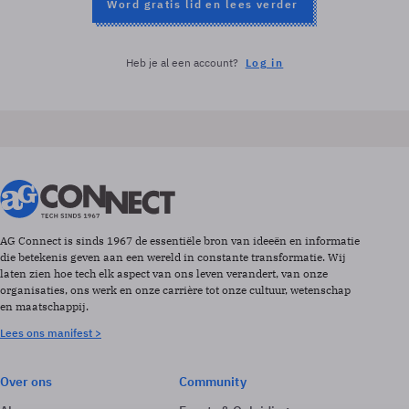
Word gratis lid en lees verder
Heb je al een account?
Log in
AG Connect is sinds 1967 de essentiële bron van ideeën en informatie
die betekenis geven aan een wereld in constante transformatie. Wij
laten zien hoe tech elk aspect van ons leven verandert, van onze
organisaties, ons werk en onze carrière tot onze cultuur, wetenschap
en maatschappij.
Lees ons manifest >
Over ons
Community