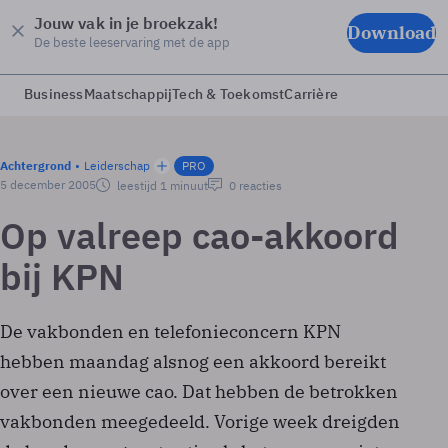
Jouw vak in je broekzak!
Download
De beste leeservaring met de app
Business
Maatschappij
Tech & Toekomst
Carrière
Achtergrond
Leiderschap
PRO
5 december 2005
leestijd 1 minuut
0 reacties
Op valreep cao-akkoord
bij KPN
De vakbonden en telefonieconcern KPN
hebben maandag alsnog een akkoord bereikt
over een nieuwe cao. Dat hebben de betrokken
vakbonden meegedeeld. Vorige week dreigden