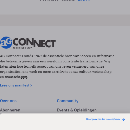
AG Connect is sinds 1967 de essentiële bron van ideeën en informatie
die betekenis geven aan een wereld in constante transformatie. Wij
laten zien hoe tech elk aspect van ons leven verandert, van onze
organisaties, ons werk en onze carrière tot onze cultuur, wetenschap
en maatschappij.
Lees ons manifest >
Over ons
Community
Abonneren
Events & Opleidingen
Adverteren
Nieuwsbrieven
Contact
Vacatures
Colofon
Whitepapers