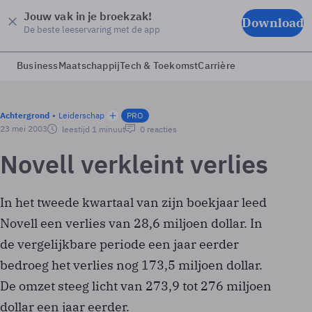
Jouw vak in je broekzak!
Download
De beste leeservaring met de app
Business
Maatschappij
Tech & Toekomst
Carrière
Achtergrond
Leiderschap
PRO
23 mei 2003
leestijd 1 minuut
0 reacties
Novell verkleint verlies
In het tweede kwartaal van zijn boekjaar leed
Novell een verlies van 28,6 miljoen dollar. In
de vergelijkbare periode een jaar eerder
bedroeg het verlies nog 173,5 miljoen dollar.
De omzet steeg licht van 273,9 tot 276 miljoen
dollar een jaar eerder.