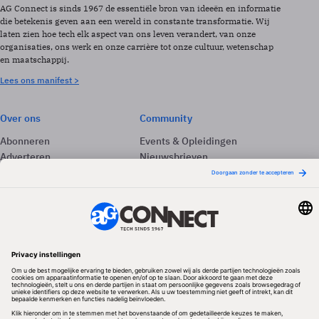
AG Connect is sinds 1967 de essentiële bron van ideeën en informatie
die betekenis geven aan een wereld in constante transformatie. Wij
laten zien hoe tech elk aspect van ons leven verandert, van onze
organisaties, ons werk en onze carrière tot onze cultuur, wetenschap
en maatschappij.
Lees ons manifest >
Over ons
Community
Abonneren
Events & Opleidingen
Adverteren
Nieuwsbrieven
Contact
Vacatures
Colofon
Whitepapers
Onze app
Privacyinstellingen
Volg ons
Redactionele partner