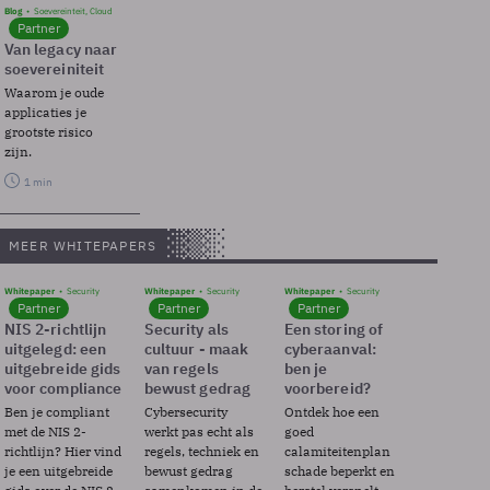
Blog
Soevereinteit, Cloud
Partner
Van legacy naar
soevereiniteit
Waarom je oude
applicaties je
grootste risico
zijn.
1 min
MEER WHITEPAPERS
Whitepaper
Security
Whitepaper
Security
Whitepaper
Security
Partner
Partner
Partner
NIS 2-richtlijn
Security als
Een storing of
uitgelegd: een
cultuur - maak
cyberaanval:
uitgebreide gids
van regels
ben je
voor compliance
bewust gedrag
voorbereid?
Ben je compliant
Cybersecurity
Ontdek hoe een
met de NIS 2-
werkt pas echt als
goed
richtlijn? Hier vind
regels, techniek en
calamiteitenplan
je een uitgebreide
bewust gedrag
schade beperkt en