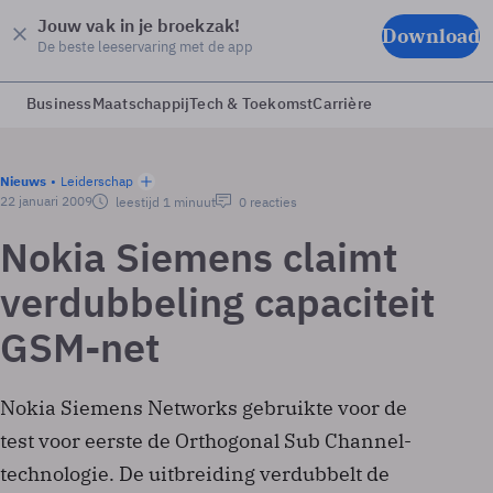
Jouw vak in je broekzak!
Download
De beste leeservaring met de app
Business
Maatschappij
Tech & Toekomst
Carrière
Nieuws
Leiderschap
22 januari 2009
leestijd 1 minuut
0 reacties
Nokia Siemens claimt
verdubbeling capaciteit
GSM-net
Nokia Siemens Networks gebruikte voor de
test voor eerste de Orthogonal Sub Channel-
technologie. De uitbreiding verdubbelt de