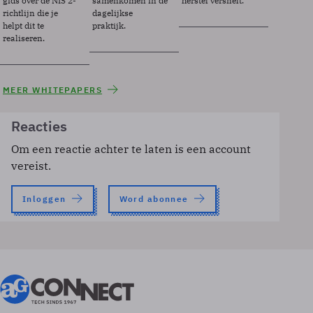
gids over de NIS 2-
samenkomen in de
herstel versnelt.
richtlijn die je
dagelijkse
helpt dit te
praktijk.
realiseren.
MEER WHITEPAPERS
Reacties
Om een reactie achter te laten is een account
vereist.
Inloggen
Word abonnee