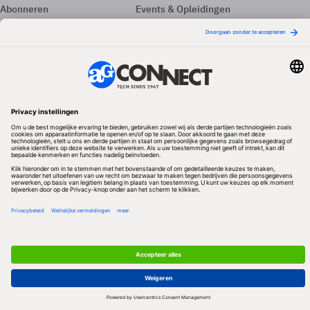
Abonneren
Events & Opleidingen
Adverteren
Nieuwsbrieven
Contact
Vacatures
Colofon
Whitepapers
Onze app
Privacyinstellingen
Volg ons
Redactionele partner
Algemene Voorwaarden & Copyrights
Privacy & Cookies