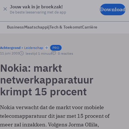
Jouw vak in je broekzak!
Download
De beste leeservaring met de app
Business
Maatschappij
Tech & Toekomst
Carrière
Achtergrond
Leiderschap
PRO
11 juni 2003
leestijd 1 minuut
0 reacties
Nokia: markt
netwerkapparatuur
krimpt 15 procent
Nokia verwacht dat de markt voor mobiele
telecomapparatuur dit jaar met 15 procent of
meer zal inzakken. Volgens Jorma Ollila,