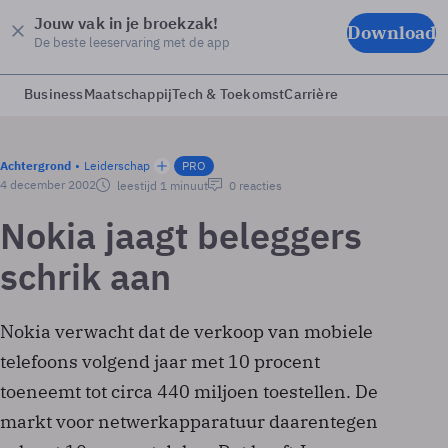
Jouw vak in je broekzak!
Download
De beste leeservaring met de app
Business
Maatschappij
Tech & Toekomst
Carrière
Achtergrond
Leiderschap
PRO
4 december 2002
leestijd 1 minuut
0 reacties
Nokia jaagt beleggers
schrik aan
Nokia verwacht dat de verkoop van mobiele
telefoons volgend jaar met 10 procent
toeneemt tot circa 440 miljoen toestellen. De
markt voor netwerkapparatuur daarentegen