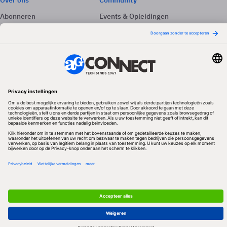
Over ons
Community
Abonneren
Events & Opleidingen
Adverteren
Nieuwsbrieven
Contact
Vacatures
Colofon
Whitepapers
Onze app
Privacyinstellingen
Volg ons
Redactionele partner
Algemene Voorwaarden & Copyrights
Privacy & Cookies