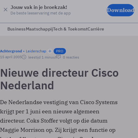
Jouw vak in je broekzak!
Download
De beste leeservaring met de app
Business
Maatschappij
Tech & Toekomst
Carrière
Achtergrond
Leiderschap
PRO
15 april 2005
leestijd 1 minuut
0 reacties
Nieuwe directeur Cisco
Nederland
De Nederlandse vestiging van Cisco Systems
krijgt per 1 juni een nieuwe algemeen
directeur. Coks Stoffer volgt op die datum
Maggie Morrison op. Zij krijgt een functie op