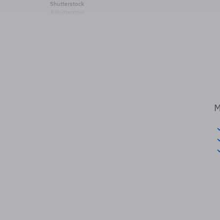
Shutterstock
© Shutterstock
M