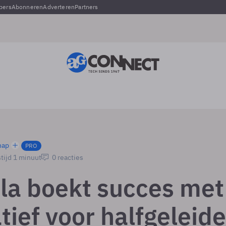
pers
Abonneren
Adverteren
Partners
hap
PRO
tijd 1 minuut
0 reacties
la boekt succes met
tief voor halfgeleide