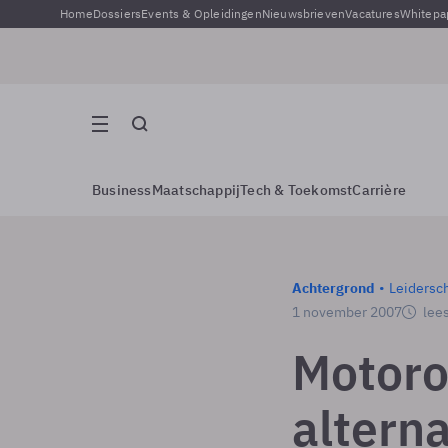
Home
Dossiers
Events & Opleidingen
Nieuwsbrieven
Vacatures
Whitepa
Business
Maatschappij
Tech & Toekomst
Carrière
Achtergrond
Leidersc
1 november 2007
lees
Motoro
alterna