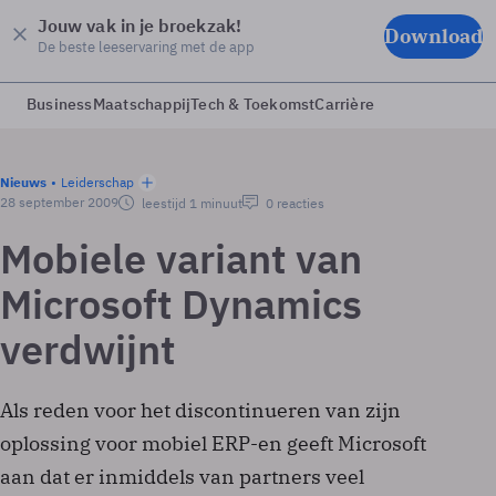
Jouw vak in je broekzak!
Download
De beste leeservaring met de app
Business
Maatschappij
Tech & Toekomst
Carrière
Nieuws
Leiderschap
28 september 2009
leestijd 1 minuut
0 reacties
Mobiele variant van
Microsoft Dynamics
verdwijnt
Als reden voor het discontinueren van zijn
oplossing voor mobiel ERP-en geeft Microsoft
aan dat er inmiddels van partners veel