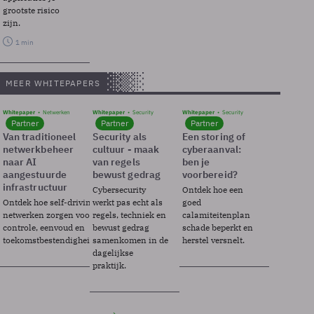
grootste risico
zijn.
1 min
MEER WHITEPAPERS
Whitepaper
Netwerken
Whitepaper
Security
Whitepaper
Security
Partner
Partner
Partner
Van traditioneel
Security als
Een storing of
netwerkbeheer
cultuur - maak
cyberaanval:
naar AI
van regels
ben je
aangestuurde
bewust gedrag
voorbereid?
infrastructuur
Cybersecurity
Ontdek hoe een
Ontdek hoe self-driving
werkt pas echt als
goed
netwerken zorgen voor
regels, techniek en
calamiteitenplan
controle, eenvoud en
bewust gedrag
schade beperkt en
toekomstbestendigheid.
samenkomen in de
herstel versnelt.
dagelijkse
praktijk.