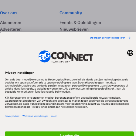
Over ons
Community
Abonneren
Events & Opleidingen
Adverteren
Nieuwsbrieven
Contact
Vacatures
Colofon
Whitepapers
Onze app
Privacyinstellingen
Volg ons
Redactionele partner
Algemene Voorwaarden & Copyrights
Privacy & Cookies