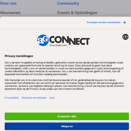
Over ons
Community
Abonneren
Events & Opleidingen
Adverteren
Nieuwsbrieven
Contact
Vacatures
Colofon
Whitepapers
Onze app
Privacyinstellingen
Volg ons
Redactionele partner
Algemene Voorwaarden & Copyrights
Privacy & Cookies