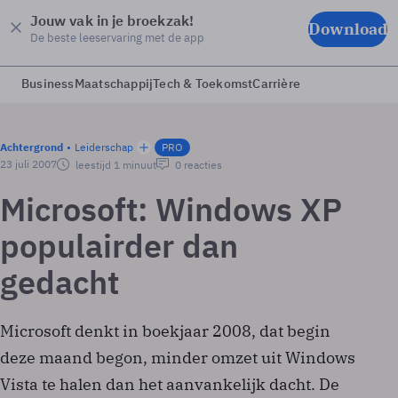
Jouw vak in je broekzak!
Download
De beste leeservaring met de app
Business
Maatschappij
Tech & Toekomst
Carrière
Achtergrond
Leiderschap
PRO
23 juli 2007
leestijd 1 minuut
0 reacties
Microsoft: Windows XP
populairder dan
gedacht
Microsoft denkt in boekjaar 2008, dat begin
deze maand begon, minder omzet uit Windows
Vista te halen dan het aanvankelijk dacht. De