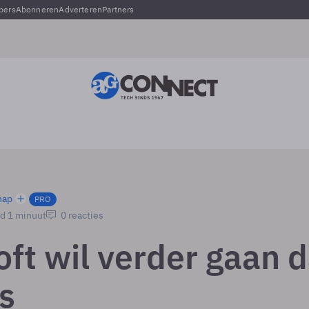
pers
Abonneren
Adverteren
Partners
hap
PRO
jd 1 minuut
0 reacties
oft wil verder gaan 
s