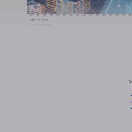
Shutterstock
© Shutterstock
M