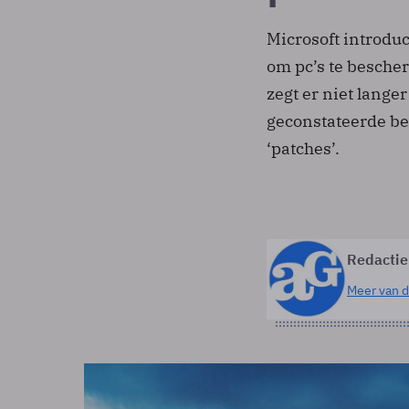
Microsoft introdu
om pc’s te besche
zegt er niet lange
geconstateerde be
‘patches’.
Redactie
Meer van d