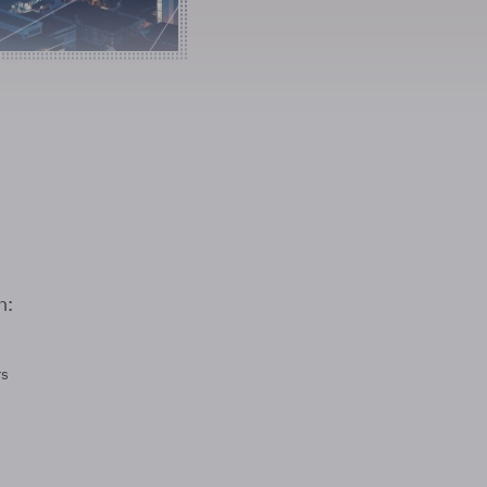
n:
rs