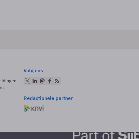
Volg ons
eidingen
en
Redactionele partner