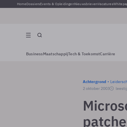
Home
Dossiers
Events & Opleidingen
Nieuwsbrieven
Vacatures
Whitepa
Business
Maatschappij
Tech & Toekomst
Carrière
Achtergrond
Leidersc
2 oktober 2003
leesti
Micros
patche