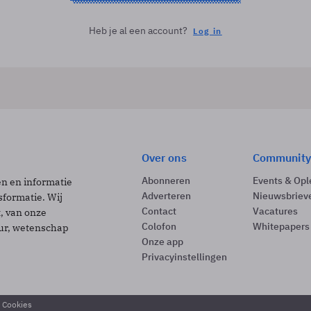
Heb je al een account?
Log in
Over ons
Community
Abonneren
Events & Opl
ën en informatie
Adverteren
Nieuwsbriev
sformatie. Wij
Contact
Vacatures
t, van onze
Colofon
Whitepapers
uur, wetenschap
Onze app
Privacyinstellingen
& Cookies