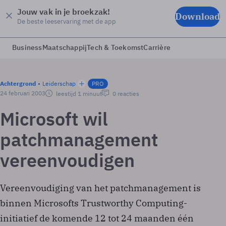
Jouw vak in je broekzak!
Download
De beste leeservaring met de app
Business
Maatschappij
Tech & Toekomst
Carrière
Achtergrond
Leiderschap
PRO
24 februari 2003
leestijd 1 minuut
0 reacties
Microsoft wil
patchmanagement
vereenvoudigen
Vereenvoudiging van het patchmanagement is
binnen Microsofts Trustworthy Computing-
initiatief de komende 12 tot 24 maanden één