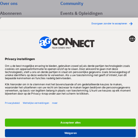
Over ons
Community
Abonneren
Events & Opleidingen
Adverteren
Nieuwsbrieven
Contact
Vacatures
Colofon
Whitepapers
Onze app
Privacyinstellingen
Volg ons
Redactionele partner
Algemene Voorwaarden & Copyrights
Privacy & Cookies