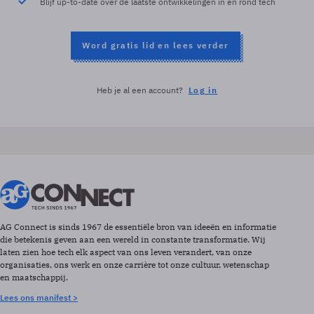
Blijf up-to-date over de laatste ontwikkelingen in en rond tech
Word gratis lid en lees verder
Heb je al een account?
Log in
AG Connect is sinds 1967 de essentiële bron van ideeën en informatie
die betekenis geven aan een wereld in constante transformatie. Wij
laten zien hoe tech elk aspect van ons leven verandert, van onze
organisaties, ons werk en onze carrière tot onze cultuur, wetenschap
en maatschappij.
Lees ons manifest >