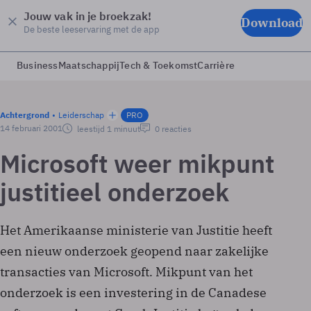
Jouw vak in je broekzak!
Download
De beste leeservaring met de app
Business
Maatschappij
Tech & Toekomst
Carrière
Achtergrond
Leiderschap
PRO
14 februari 2001
leestijd 1 minuut
0 reacties
Microsoft weer mikpunt
justitieel onderzoek
Het Amerikaanse ministerie van Justitie heeft
een nieuw onderzoek geopend naar zakelijke
transacties van Microsoft. Mikpunt van het
onderzoek is een investering in de Canadese