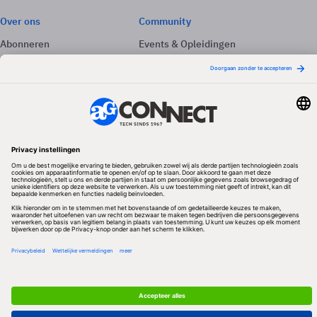
Over ons
Community
Abonneren
Events & Opleidingen
Adverteren
Nieuwsbrieven
Contact
Vacatures
Colofon
Whitepapers
Onze app
Privacyinstellingen
Volg ons
Redactionele partner
Algemene Voorwaarden & Copyrights
Privacy & Cookies