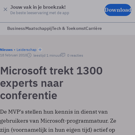
Jouw vak in je broekzak!
Download
De beste leeservaring met de app
Business
Maatschappij
Tech & Toekomst
Carrière
Nieuws
Leiderschap
18 februari 2010
leestijd 1 minuut
0 reacties
Microsoft trekt 1300
experts naar
conferentie
De MVP's stellen hun kennis in dienst van
gebruikers van Microsoft-programmatuur. Ze
zijn (voornamelijk in hun eigen tijd) actief op