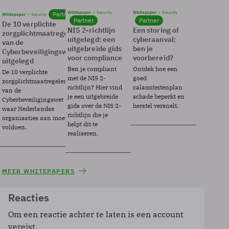
Whitepaper
Security
Whitepaper
Security
Partner
Whitepaper
Security
Partner
Partner
De 10 verplichte
NIS 2-richtlijn
Een storing of
zorgplichtmaatregelen
uitgelegd: een
cyberaanval:
van de
uitgebreide gids
ben je
Cyberbeveiligingswet
voor compliance
voorbereid?
uitgelegd
Ben je compliant
Ontdek hoe een
De 10 verplichte
met de NIS 2-
goed
zorgplichtmaatregelen
richtlijn? Hier vind
calamiteitenplan
van de
je een uitgebreide
schade beperkt en
Cyberbeveiligingswet
gids over de NIS 2-
herstel versnelt.
waar Nederlandse
richtlijn die je
organisaties aan moeten
helpt dit te
voldoen.
realiseren.
MEER WHITEPAPERS
Reacties
Om een reactie achter te laten is een account
vereist.