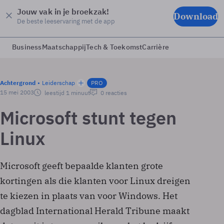
Jouw vak in je broekzak!
Download
De beste leeservaring met de app
Business
Maatschappij
Tech & Toekomst
Carrière
Achtergrond
Leiderschap
PRO
15 mei 2003
leestijd 1 minuut
0 reacties
Microsoft stunt tegen
Linux
Microsoft geeft bepaalde klanten grote
kortingen als die klanten voor Linux dreigen
te kiezen in plaats van voor Windows. Het
dagblad International Herald Tribune maakt