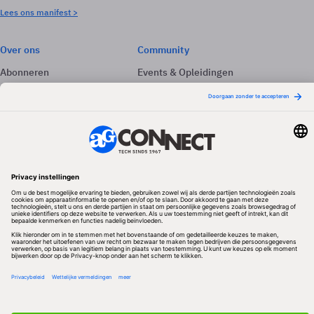
Lees ons manifest >
Over ons
Community
Abonneren
Events & Opleidingen
Adverteren
Nieuwsbrieven
Contact
Vacatures
Colofon
Whitepapers
Onze app
Privacyinstellingen
Volg ons
Redactionele partner
Algemene Voorwaarden & Copyrights