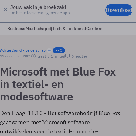
Jouw vak in je broekzak!
Download
De beste leeservaring met de app
Business
Maatschappij
Tech & Toekomst
Carrière
Achtergrond
Leiderschap
PRO
19 december 2005
leestijd 1 minuut
0 reacties
Microsoft met Blue Fox
in textiel- en
modesoftware
Den Haag, 11.10 - Het softwarebedrijf Blue Fox
gaat samen met Microsoft software
ontwikkelen voor de textiel- en mode-