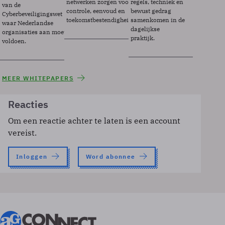
netwerken zorgen voor
regels, techniek en
van de
controle, eenvoud en
bewust gedrag
Cyberbeveiligingswet
toekomstbestendigheid.
samenkomen in de
waar Nederlandse
dagelijkse
organisaties aan moeten
praktijk.
voldoen.
MEER WHITEPAPERS
Reacties
Om een reactie achter te laten is een account
vereist.
Inloggen
Word abonnee