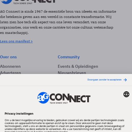
AG Connect is sinds 1967 de essentiële bron van ideeën en informatie
die betekenis geven aan een wereld in constante transformatie. Wij
laten zien hoe tech elk aspect van ons leven verandert, van onze
organisaties, ons werk en onze carrière tot onze cultuur, wetenschap
en maatschappij.
Lees ons manifest >
Over ons
Community
Abonneren
Events & Opleidingen
Adverteren
Nieuwsbrieven
Contact
Vacatures
Colofon
Whitepapers
Onze app
Privacyinstellingen
Volg ons