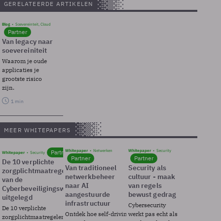
GERELATEERDE ARTIKELEN
Blog
Soevereinteit, Cloud
Partner
Van legacy naar
soevereiniteit
Waarom je oude
applicaties je
grootste risico
zijn.
1 min
MEER WHITEPAPERS
Whitepaper
Netwerken
Whitepaper
Security
Partner
Whitepaper
Security
Partner
Partner
De 10 verplichte
Van traditioneel
Security als
zorgplichtmaatregelen
netwerkbeheer
cultuur - maak
van de
naar AI
van regels
Cyberbeveiligingswet
aangestuurde
bewust gedrag
uitgelegd
infrastructuur
Cybersecurity
De 10 verplichte
Ontdek hoe self-driving
werkt pas echt als
zorgplichtmaatregelen