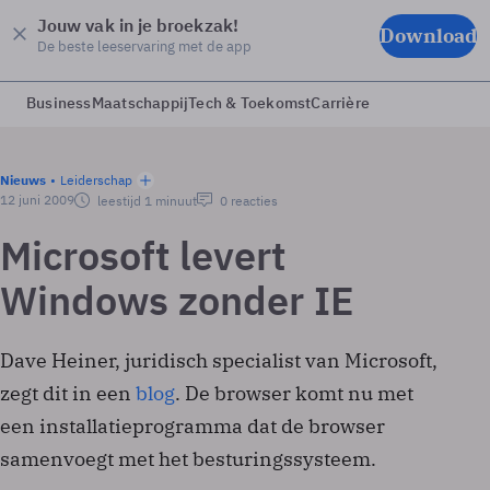
Jouw vak in je broekzak!
Download
De beste leeservaring met de app
Business
Maatschappij
Tech & Toekomst
Carrière
Nieuws
Leiderschap
12 juni 2009
leestijd 1 minuut
0 reacties
Microsoft levert
Windows zonder IE
Dave Heiner, juridisch specialist van Microsoft,
zegt dit in een
blog
. De browser komt nu met
een installatieprogramma dat de browser
samenvoegt met het besturingssysteem.