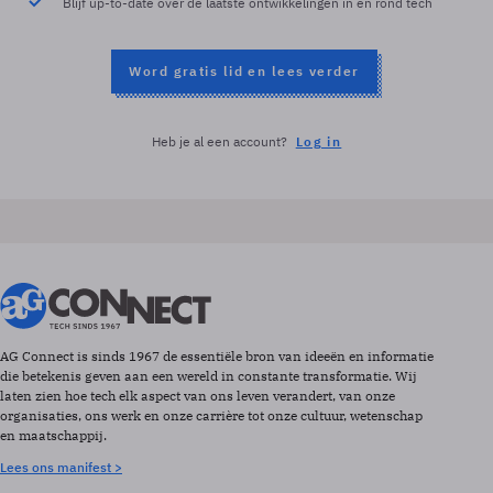
Blijf up-to-date over de laatste ontwikkelingen in en rond tech
Word gratis lid en lees verder
Heb je al een account?
Log in
AG Connect is sinds 1967 de essentiële bron van ideeën en informatie
die betekenis geven aan een wereld in constante transformatie. Wij
laten zien hoe tech elk aspect van ons leven verandert, van onze
organisaties, ons werk en onze carrière tot onze cultuur, wetenschap
en maatschappij.
Lees ons manifest >