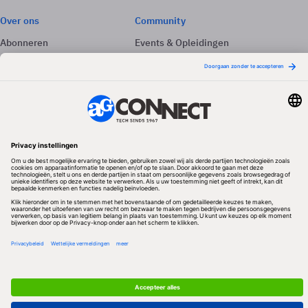
Over ons
Community
Abonneren
Events & Opleidingen
Adverteren
Nieuwsbrieven
Contact
Vacatures
Colofon
Whitepapers
Onze app
Privacyinstellingen
Volg ons
Redactionele partner
Algemene Voorwaarden & Copyrights
Privacy & Cookies