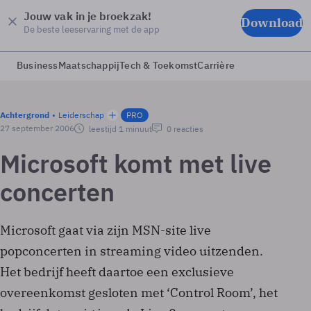
Jouw vak in je broekzak!
Download
De beste leeservaring met de app
Business
Maatschappij
Tech & Toekomst
Carrière
Achtergrond
Leiderschap
PRO
27 september 2006
leestijd 1 minuut
0 reacties
Microsoft komt met live
concerten
Microsoft gaat via zijn MSN-site live
popconcerten in streaming video uitzenden.
Het bedrijf heeft daartoe een exclusieve
overeenkomst gesloten met ‘Control Room’, het