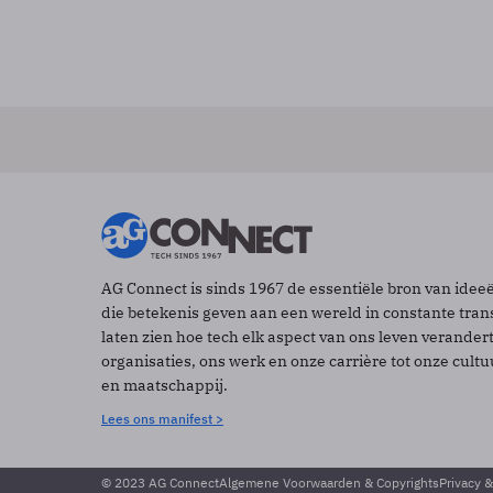
AG Connect is sinds 1967 de essentiële bron van idee
die betekenis geven aan een wereld in constante tran
laten zien hoe tech elk aspect van ons leven verander
organisaties, ons werk en onze carrière tot onze cult
en maatschappij.
Lees ons manifest >
© 2023 AG Connect
Algemene Voorwaarden & Copyrights
Privacy 