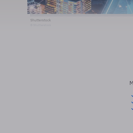
Shutterstock
© Shutterstock
M