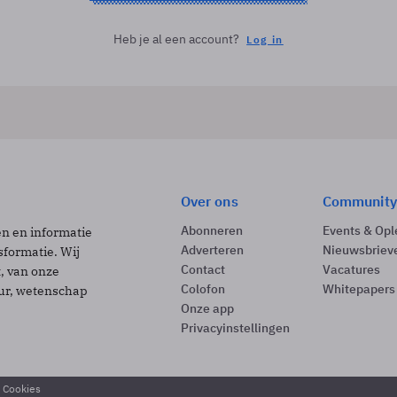
Heb je al een account?
Log in
Over ons
Community
Abonneren
Events & Opl
ën en informatie
Adverteren
Nieuwsbriev
sformatie. Wij
Contact
Vacatures
t, van onze
Colofon
Whitepapers
uur, wetenschap
Onze app
Privacyinstellingen
& Cookies