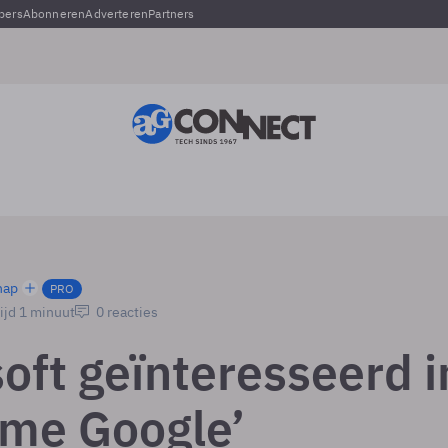
pers
Abonneren
Adverteren
Partners
hap
PRO
ijd 1 minuut
0 reacties
oft geïnteresseerd i
me Google’