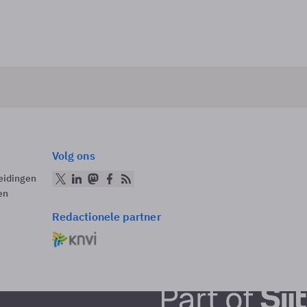
Volg ons
eidingen
en
Redactionele partner