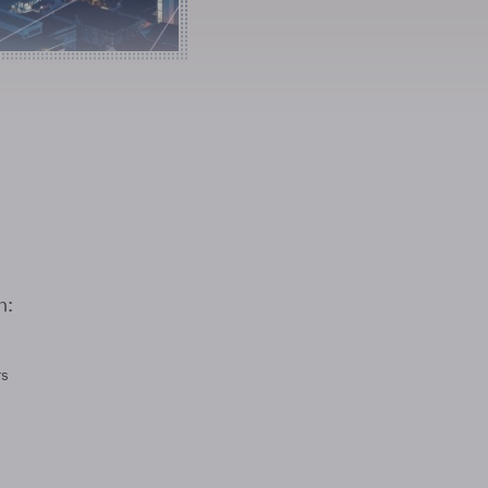
n:
rs