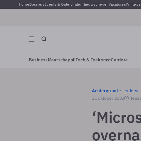
Home
Dossiers
Events & Opleidingen
Nieuwsbrieven
Vacatures
Whitepa
Business
Maatschappij
Tech & Toekomst
Carrière
Achtergrond
Leidersc
31 oktober 2003
leest
‘Micros
overna