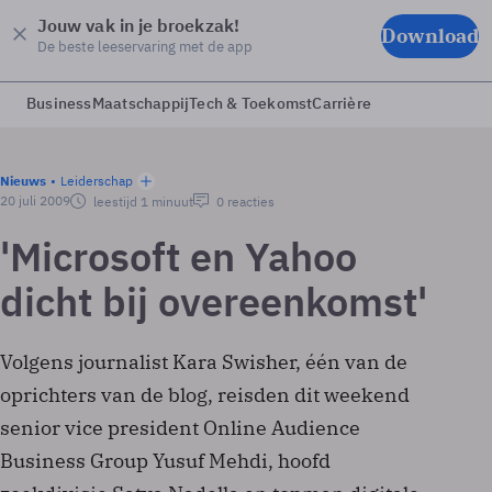
Jouw vak in je broekzak!
Download
De beste leeservaring met de app
Business
Maatschappij
Tech & Toekomst
Carrière
Nieuws
Leiderschap
20 juli 2009
leestijd 1 minuut
0 reacties
'Microsoft en Yahoo
dicht bij overeenkomst'
Volgens journalist Kara Swisher, één van de
oprichters van de blog, reisden dit weekend
senior vice president Online Audience
Business Group Yusuf Mehdi, hoofd