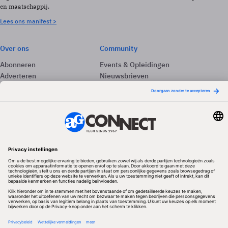
en maatschappij.
Lees ons manifest >
Over ons
Community
Abonneren
Events & Opleidingen
Adverteren
Nieuwsbrieven
Contact
Vacatures
Colofon
Whitepapers
Onze app
Privacyinstellingen
Volg ons
Redactionele partner