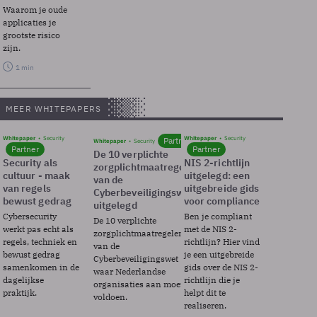
Waarom je oude
applicaties je
grootste risico
zijn.
1 min
MEER WHITEPAPERS
Whitepaper
Security
Whitepaper
Security
Partner
Whitepaper
Security
Partner
Partner
De 10 verplichte
Security als
NIS 2-richtlijn
zorgplichtmaatregelen
cultuur - maak
uitgelegd: een
van de
van regels
uitgebreide gids
Cyberbeveiligingswet
bewust gedrag
voor compliance
uitgelegd
Cybersecurity
Ben je compliant
De 10 verplichte
werkt pas echt als
met de NIS 2-
zorgplichtmaatregelen
regels, techniek en
richtlijn? Hier vind
van de
bewust gedrag
je een uitgebreide
Cyberbeveiligingswet
samenkomen in de
gids over de NIS 2-
waar Nederlandse
dagelijkse
richtlijn die je
organisaties aan moeten
praktijk.
helpt dit te
voldoen.
realiseren.