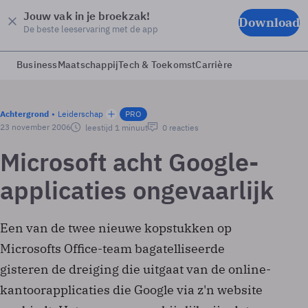
Jouw vak in je broekzak!
Download
De beste leeservaring met de app
Business
Maatschappij
Tech & Toekomst
Carrière
Achtergrond
Leiderschap
PRO
23 november 2006
leestijd 1 minuut
0 reacties
Microsoft acht Google-
applicaties ongevaarlijk
Een van de twee nieuwe kopstukken op
Microsofts Office-team bagatelliseerde
gisteren de dreiging die uitgaat van de online-
kantoorapplicaties die Google via z'n website