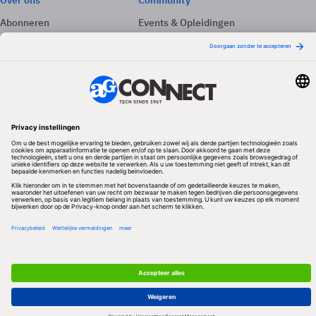
Over ons
Community
Abonneren
Events & Opleidingen
Adverteren
Nieuwsbrieven
Contact
Vacatures
Colofon
Whitepapers
Onze app
Privacyinstellingen
Volg ons
Redactionele partner
Algemene Voorwaarden & Copyrights
Privacy & Cookies