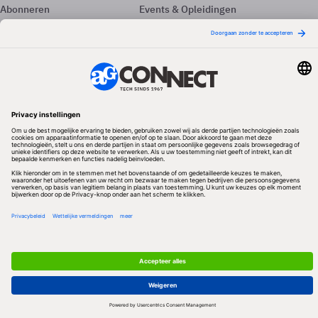
Abonneren
Events & Opleidingen
Adverteren
Nieuwsbrieven
Contact
Vacatures
Colofon
Whitepapers
Onze app
Privacyinstellingen
Volg ons
Redactionele partner
Algemene Voorwaarden & Copyrights
Privacy & Cookies