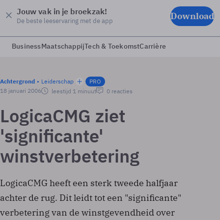
Jouw vak in je broekzak!
Download
De beste leeservaring met de app
Business
Maatschappij
Tech & Toekomst
Carrière
Achtergrond
Leiderschap
PRO
18 januari 2006
leestijd 1 minuut
0 reacties
LogicaCMG ziet
'significante'
winstverbetering
LogicaCMG heeft een sterk tweede halfjaar
achter de rug. Dit leidt tot een "significante"
verbetering van de winstgevendheid over