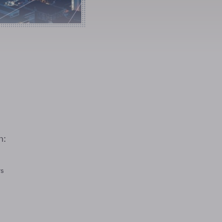
n:
rs