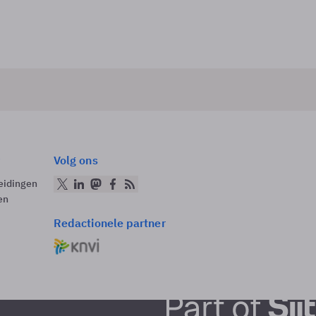
Volg ons
eidingen
en
Redactionele partner