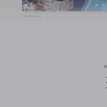
Shutterstock
© Shutterstock
M