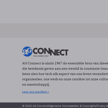
AG Connect is sinds 1967 de essentiële bron van idee
die betekenis geven aan een wereld in constante tran
laten zien hoe tech elk aspect van ons leven verander
organisaties, ons werk en onze carrière tot onze cult
en maatschappij.
Lees ons manifest >
© 2023 AG Connect
Algemene Voorwaarden & Copyrights
Privacy 