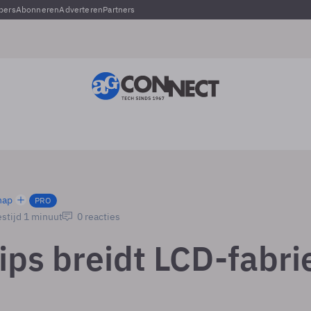
pers
Abonneren
Adverteren
Partners
hap
PRO
stijd 1 minuut
0 reacties
ips breidt LCD-fabri