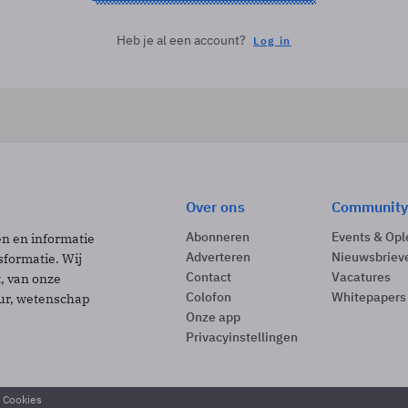
Heb je al een account?
Log in
Over ons
Community
Abonneren
Events & Opl
ën en informatie
Adverteren
Nieuwsbriev
sformatie. Wij
Contact
Vacatures
t, van onze
Colofon
Whitepapers
uur, wetenschap
Onze app
Privacyinstellingen
& Cookies