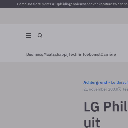
Home
Dossiers
Events & Opleidingen
Nieuwsbrieven
Vacatures
Whitepa
Business
Maatschappij
Tech & Toekomst
Carrière
Achtergrond
Leidersc
21 november 2003
lee
LG Phil
uit