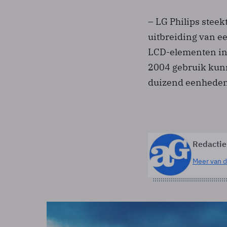
– LG Philips steek
uitbreiding van e
LCD-elementen in
2004 gebruik kunn
duizend eenheden
Redactie
Meer van d