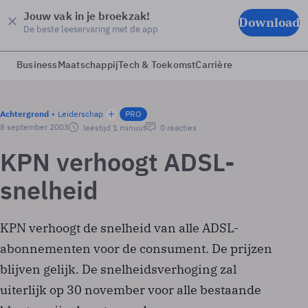
Jouw vak in je broekzak!
Download
De beste leeservaring met de app
Business
Maatschappij
Tech & Toekomst
Carrière
Achtergrond
Leiderschap
PRO
8 september 2003
leestijd 1 minuut
0 reacties
KPN verhoogt ADSL-
snelheid
KPN verhoogt de snelheid van alle ADSL-
abonnementen voor de consument. De prijzen
blijven gelijk. De snelheidsverhoging zal
uiterlijk op 30 november voor alle bestaande