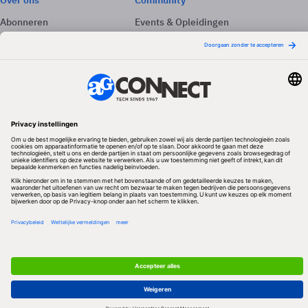
Over ons
Community
Abonneren
Events & Opleidingen
Adverteren
Nieuwsbrieven
Contact
Vacatures
Colofon
Whitepapers
Onze app
Privacyinstellingen
Volg ons
Redactionele partner
Algemene Voorwaarden & Copyrights
Privacy & Cookies