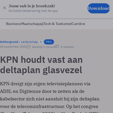
Jouw vak in je broekzak!
Download
De beste leeservaring met de app
Business
Maatschappij
Tech & Toekomst
Carrière
Achtergrond
Leiderschap
PRO
18 september 2003
leestijd 1 minuut
0 reacties
KPN houdt vast aan
deltaplan glasvezel
KPN dreigt zijn eigen televisieplannen via
ADSL en Digitenne door te zetten als de
kabelsector zich niet aansluit bij zijn deltaplan
voor de telecominfrastructuur. Op het congres