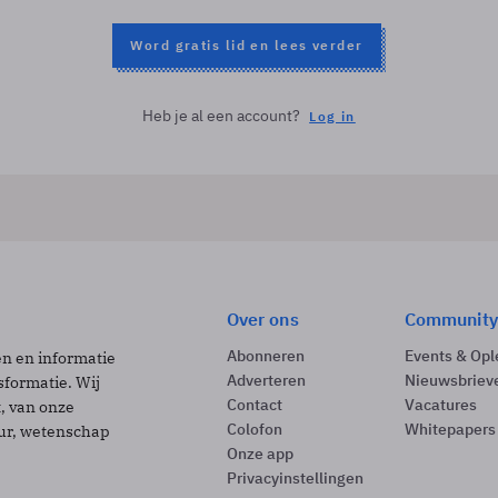
Word gratis lid en lees verder
Heb je al een account?
Log in
Over ons
Community
Abonneren
Events & Opl
ën en informatie
Adverteren
Nieuwsbriev
sformatie. Wij
Contact
Vacatures
t, van onze
Colofon
Whitepapers
uur, wetenschap
Onze app
Privacyinstellingen