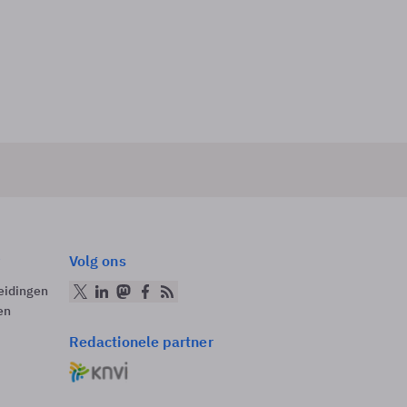
Volg ons
eidingen
en
Redactionele partner