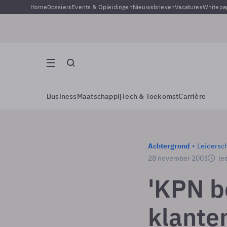
Home
Dossiers
Events & Opleidingen
Nieuwsbrieven
Vacatures
Whitepa
Business
Maatschappij
Tech & Toekomst
Carrière
Achtergrond
Leidersc
28 november 2003
lee
'KPN b
klante