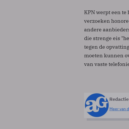
KPN werpt een te h
verzoeken honoree
andere aanbieders
die strenge eis "
tegen de opvattin
moeten kunnen ov
van vaste telefoni
Redactie
Meer van d