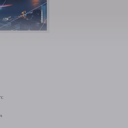
n:
rs