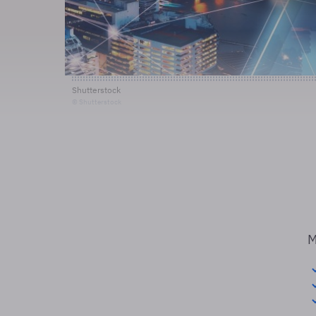
Shutterstock
© Shutterstock
M