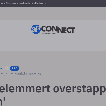
pers
Abonneren
Adverteren
Partners
hap
PRO
stijd 1 minuut
0 reacties
elemmert overstap
n'