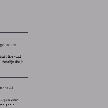
itgebreide
ijn? Hier vind
richtlijn die je
 naar AI
zorgen voor
endigheid.