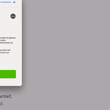
t
zijn
bruik
oncern
ook in
twerk
ctief,
t.