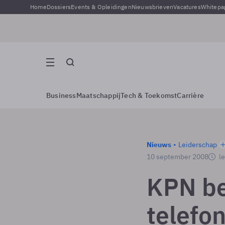
Home
Dossiers
Events & Opleidingen
Nieuwsbrieven
Vacatures
Whitepa
Business
Maatschappij
Tech & Toekomst
Carrière
Nieuws
Leiderschap
10 september 2008
le
KPN be
telefon