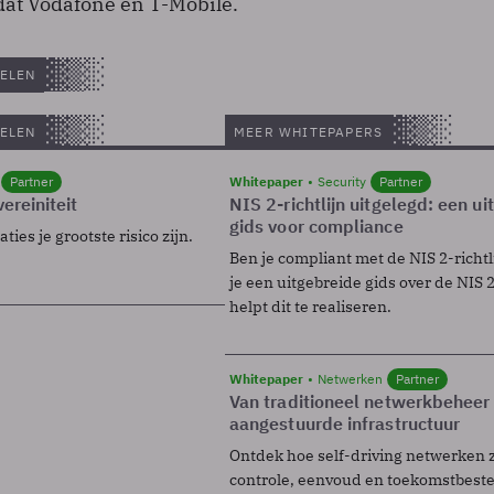
dat Vodafone en T-Mobile.
ELEN
ELEN
MEER WHITEPAPERS
Partner
Whitepaper
Security
Partner
ereiniteit
NIS 2-richtlijn uitgelegd: een u
gids voor compliance
ies je grootste risico zijn.
Ben je compliant met de NIS 2-richtl
je een uitgebreide gids over de NIS 2-
helpt dit te realiseren.
Whitepaper
Netwerken
Partner
Van traditioneel netwerkbeheer
aangestuurde infrastructuur
Ontdek hoe self-driving netwerken 
controle, eenvoud en toekomstbest