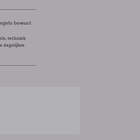
 regels bewust
els, techniek
 dagelijkse