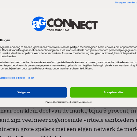
and en België zijn de kernmarkten van KPN, waar he
erken heeft. Het concern waagde eerder dit jaar met 
 Simyo de sprong naar Spanje. Het maakt daarbij ge
an Orange.
zeggen wanneer het de Franse markt betreedt. Het c
nlijk als prijsvechter profileren. Dat doet het bedrijf 
buiten Nederland.
 al een dozijn telecomaanbieders zonder een eigen ne
 maar een klein deel van de markt, bijna 5 procent, in
and zijn veel meer zogenoemde virtuele aanbieders a
ineren grote spelers met een eigen netwerk de mark