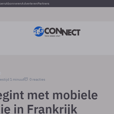
pers
Abonneren
Adverteren
Partners
estijd 1 minuut
0 reacties
gint met mobiele
ie in Frankrijk