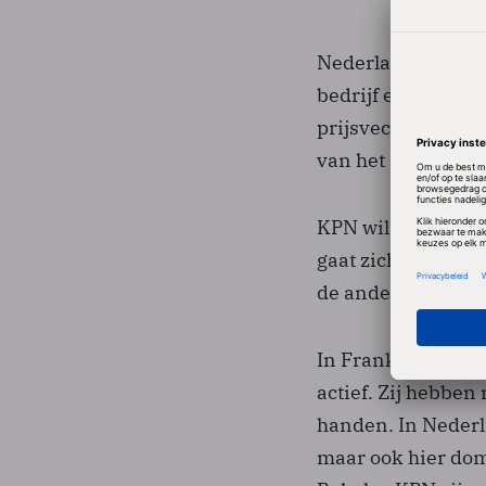
Nederland, Duitsl
bedrijf eigen netw
prijsvechtersmerk
van het netwerk v
KPN wil nog niet 
gaat zich waarschij
de andere landen 
In Frankrijk zijn
actief. Zij hebben
handen. In Nederl
maar ook hier dom