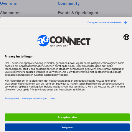
Over ons
Community
Abonneren
Events & Opleidingen
Adverteren
Nieuwsbrieven
Contact
Vacatures
Colofon
Whitepapers
Onze app
Privacyinstellingen
Volg ons
Redactionele partner
Algemene Voorwaarden & Copyrights
Privacy & Cookies