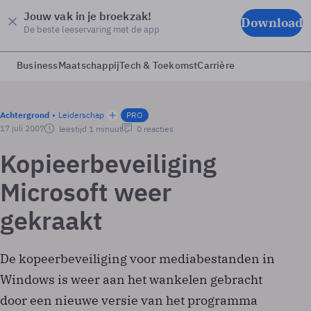
Jouw vak in je broekzak!
Download
De beste leeservaring met de app
Business
Maatschappij
Tech & Toekomst
Carrière
Achtergrond
Leiderschap
PRO
17 juli 2007
leestijd 1 minuut
0 reacties
Kopieerbeveiliging
Microsoft weer
gekraakt
De kopeerbeveiliging voor mediabestanden in
Windows is weer aan het wankelen gebracht
door een nieuwe versie van het programma