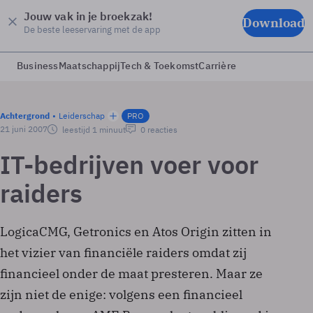
Jouw vak in je broekzak!
Download
De beste leeservaring met de app
Business
Maatschappij
Tech & Toekomst
Carrière
Achtergrond
Leiderschap
PRO
21 juni 2007
leestijd 1 minuut
0 reacties
IT-bedrijven voer voor
raiders
LogicaCMG, Getronics en Atos Origin zitten in
het vizier van financiële raiders omdat zij
financieel onder de maat presteren. Maar ze
zijn niet de enige: volgens een financieel