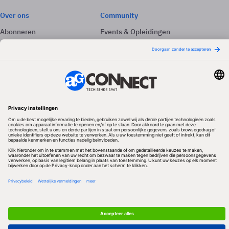
Over ons
Community
Abonneren
Events & Opleidingen
Adverteren
Nieuwsbrieven
Contact
Vacatures
Colofon
Whitepapers
Onze app
Privacyinstellingen
Volg ons
Redactionele partner
Algemene Voorwaarden & Copyrights
Privacy & Cookies