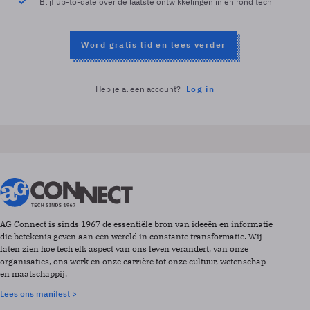
Blijf up-to-date over de laatste ontwikkelingen in en rond tech
Word gratis lid en lees verder
Heb je al een account?
Log in
AG Connect is sinds 1967 de essentiële bron van ideeën en informatie
die betekenis geven aan een wereld in constante transformatie. Wij
laten zien hoe tech elk aspect van ons leven verandert, van onze
organisaties, ons werk en onze carrière tot onze cultuur, wetenschap
en maatschappij.
Lees ons manifest >