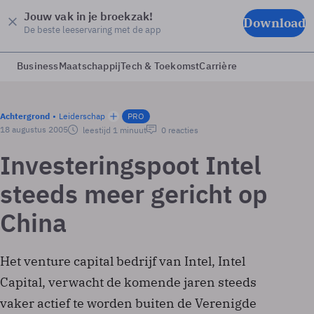
Jouw vak in je broekzak!
Download
De beste leeservaring met de app
Business
Maatschappij
Tech & Toekomst
Carrière
Achtergrond
Leiderschap
PRO
18 augustus 2005
leestijd 1 minuut
0 reacties
Investeringspoot Intel
steeds meer gericht op
China
Het venture capital bedrijf van Intel, Intel
Capital, verwacht de komende jaren steeds
vaker actief te worden buiten de Verenigde