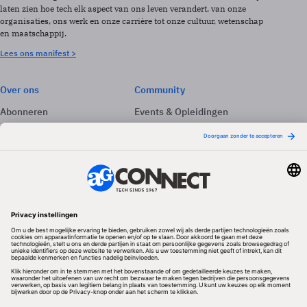
laten zien hoe tech elk aspect van ons leven verandert, van onze
organisaties, ons werk en onze carrière tot onze cultuur, wetenschap
en maatschappij.
Lees ons manifest >
Over ons
Community
Abonneren
Events & Opleidingen
Adverteren
Nieuwsbrieven
Contact
Vacatures
Colofon
Whitepapers
Onze app
Privacyinstellingen
Volg ons
Redactionele partner