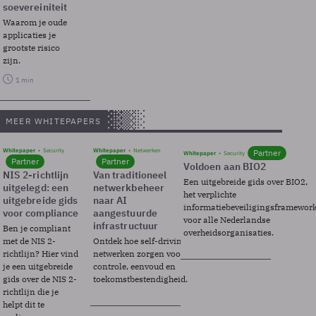
soevereiniteit
Waarom je oude
applicaties je
grootste risico
zijn.
1 min
MEER WHITEPAPERS
Whitepaper
Security
Whitepaper
Netwerken
Partner
Whitepaper
Security
Partner
Partner
Voldoen aan BIO2
NIS 2-richtlijn
Van traditioneel
Een uitgebreide gids over BIO2,
uitgelegd: een
netwerkbeheer
het verplichte
uitgebreide gids
naar AI
informatiebeveiligingsframewor
voor compliance
aangestuurde
voor alle Nederlandse
infrastructuur
Ben je compliant
overheidsorganisaties.
met de NIS 2-
Ontdek hoe self-driving
richtlijn? Hier vind
netwerken zorgen voor
je een uitgebreide
controle, eenvoud en
gids over de NIS 2-
toekomstbestendigheid.
richtlijn die je
helpt dit te