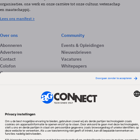
organisaties, ons werk en onze carrière tot onze cultuur, wetenschap
en maatschappij.
Lees ons manifest >
Over ons
Community
Abonneren
Events & Opleidingen
Adverteren
Nieuwsbrieven
Contact
Vacatures
Colofon
Whitepapers
Onze app
Privacyinstellingen
Volg ons
Redactionele partner