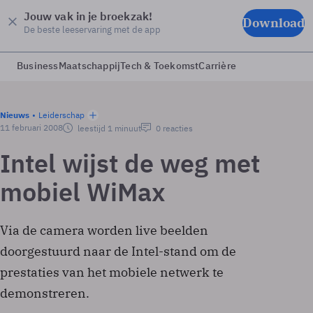
Jouw vak in je broekzak!
Download
De beste leeservaring met de app
Business
Maatschappij
Tech & Toekomst
Carrière
Nieuws
Leiderschap
11 februari 2008
leestijd 1 minuut
0 reacties
Intel wijst de weg met
mobiel WiMax
Via de camera worden live beelden
doorgestuurd naar de Intel-stand om de
prestaties van het mobiele netwerk te
demonstreren.